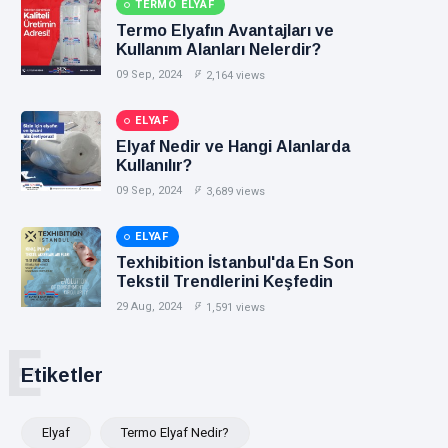
TERMO ELYAF
Termo Elyafın Avantajları ve
Kullanım Alanları Nelerdir?
09 Sep, 2024
2,164 views
ELYAF
Elyaf Nedir ve Hangi Alanlarda
Kullanılır?
09 Sep, 2024
3,689 views
ELYAF
Texhibition İstanbul'da En Son
Tekstil Trendlerini Keşfedin
29 Aug, 2024
1,591 views
E
Etiketler
Elyaf
Termo Elyaf Nedir?