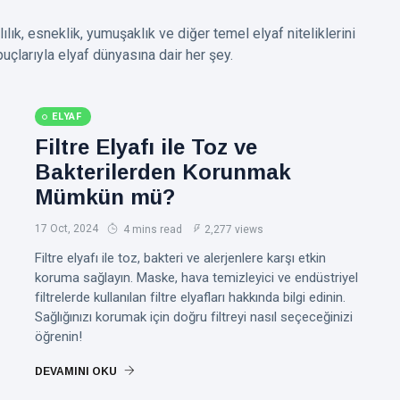
klılık, esneklik, yumuşaklık ve diğer temel elyaf niteliklerini
puçlarıyla elyaf dünyasına dair her şey.
ELYAF
Filtre Elyafı ile Toz ve
Bakterilerden Korunmak
Mümkün mü?
17 Oct, 2024
4 mins read
2,277 views
Filtre elyafı ile toz, bakteri ve alerjenlere karşı etkin
koruma sağlayın. Maske, hava temizleyici ve endüstriyel
filtrelerde kullanılan filtre elyafları hakkında bilgi edinin.
Sağlığınızı korumak için doğru filtreyi nasıl seçeceğinizi
öğrenin!
DEVAMINI OKU