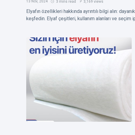
1,591
13 Nov, 2024
3 mins read
3,169 views
Tekstil
Aug,
views
2024
Trendlerini
Elyafın özellikleri hakkında ayrıntılı bilgi alın: dayanı
Keşfedin
E
keşfedin. Elyaf çeşitleri, kullanım alanları ve seçim i
Etiketler
Elyaf
Termo Elyaf Nedir?
Elyaf Fiyatları
Elyaf Modelleri