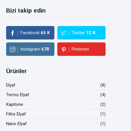
Bizi takip edin
Facebook
65
K
Twitter
12
K
Instagram
678
Pinterest
Ürünler
Elyaf
(8)
Termo Elyaf
(4)
Kapitone
(2)
Filtre Elyaf
(1)
Nano Elyaf
(1)