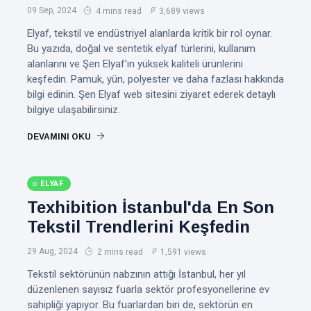
09 Sep, 2024
4 mins read
3,689 views
Elyaf, tekstil ve endüstriyel alanlarda kritik bir rol oynar.
Bu yazıda, doğal ve sentetik elyaf türlerini, kullanım
alanlarını ve Şen Elyaf'ın yüksek kaliteli ürünlerini
keşfedin. Pamuk, yün, polyester ve daha fazlası hakkında
bilgi edinin. Şen Elyaf web sitesini ziyaret ederek detaylı
bilgiye ulaşabilirsiniz.
DEVAMINI OKU
ELYAF
Texhibition İstanbul'da En Son
Tekstil Trendlerini Keşfedin
29 Aug, 2024
2 mins read
1,591 views
Tekstil sektörünün nabzının attığı İstanbul, her yıl
düzenlenen sayısız fuarla sektör profesyonellerine ev
sahipliği yapıyor. Bu fuarlardan biri de, sektörün en