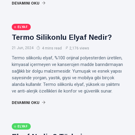
DEVAMINI OKU
ELYAF
Termo Silikonlu Elyaf Nedir?
21 Jun, 2024
4 mins read
2,176 views
Termo silikonlu elyaf, %100 orijinal polyesterden üretilen,
kimyasal içermeyen ve kanserojen madde barındırmayan
sağlıklı bir dolgu malzemesidir. Yumuşak ve esnek yapısı
sayesinde yorgan, yastık, giysi ve mobilya gibi birçok
alanda kullanılır. Termo silikonlu elyaf, yüksek ısı yalıtımı
ve anti-alerjik özellikleri ile konfor ve güvenlik sunar.
DEVAMINI OKU
ELYAF