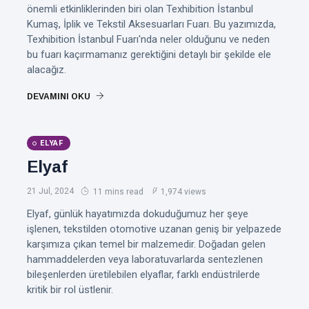
önemli etkinliklerinden biri olan Texhibition İstanbul
Kumaş, İplik ve Tekstil Aksesuarları Fuarı. Bu yazımızda,
Texhibition İstanbul Fuarı'nda neler olduğunu ve neden
bu fuarı kaçırmamanız gerektiğini detaylı bir şekilde ele
alacağız.
DEVAMINI OKU
ELYAF
Elyaf
21 Jul, 2024
11 mins read
1,974 views
Elyaf, günlük hayatımızda dokuduğumuz her şeye
işlenen, tekstilden otomotive uzanan geniş bir yelpazede
karşımıza çıkan temel bir malzemedir. Doğadan gelen
hammaddelerden veya laboratuvarlarda sentezlenen
bileşenlerden üretilebilen elyaflar, farklı endüstrilerde
kritik bir rol üstlenir.