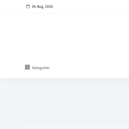
06 Aug, 2026
Bizi takip
edin
65
K
12
K
678
Kategoriler
Ürünler
Elyaf
(8)
Termo Elyaf
(4)
Kapitone
(2)
Nano Elyaf
(1)