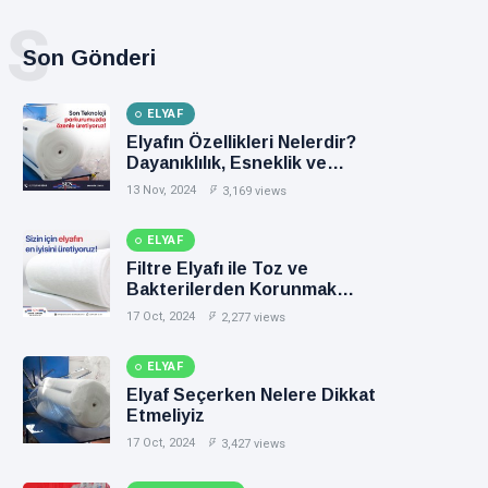
S
Son Gönderi
ELYAF
Elyafın Özellikleri Nelerdir?
Dayanıklılık, Esneklik ve
Diğerleri
13 Nov, 2024
3,169 views
ELYAF
Filtre Elyafı ile Toz ve
Bakterilerden Korunmak
Mümkün mü?
17 Oct, 2024
2,277 views
ELYAF
Elyaf Seçerken Nelere Dikkat
Etmeliyiz
17 Oct, 2024
3,427 views