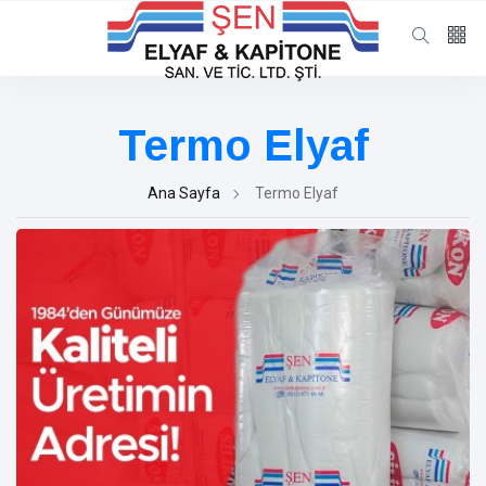
Bizi takip
edin
Termo Elyaf
65
K
Ana Sayfa
Termo Elyaf
12
K
678
Ürünler
Elyaf
(8)