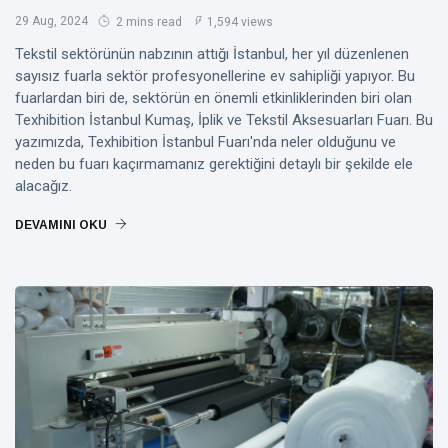
2024
29 Aug, 2024
2 mins read
1,594 views
ELYAF
Tekstil sektörünün nabzının attığı İstanbul, her yıl düzenlenen
Texhibition
sayısız fuarla sektör profesyonellerine ev sahipliği yapıyor. Bu
İstanbul'da
fuarlardan biri de, sektörün en önemli etkinliklerinden biri olan
En Son
29
Texhibition İstanbul Kumaş, İplik ve Tekstil Aksesuarları Fuarı. Bu
1,594
Tekstil
Aug,
views
2024
yazımızda, Texhibition İstanbul Fuarı'nda neler olduğunu ve
Trendlerini
neden bu fuarı kaçırmamanız gerektiğini detaylı bir şekilde ele
Keşfedin
E
alacağız.
Etiketler
DEVAMINI OKU
Elyaf
Termo Elyaf Nedir?
Elyaf Fiyatları
Elyaf Modelleri