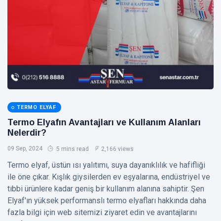
Termo Elyaf
(4)
Kapitone
(2)
Boncuk Elyaf
(1)
Filtre Elyaf
(1)
S
Son Gönderi
TERMO ELYAF
Termo Elyafın Avantajları ve Kullanım Alanları
ELYAF
Nelerdir?
Elyafın
Özellikleri
09 Sep, 2024
5 mins read
2,166 views
Nelerdir?
13
3,187
Termo elyaf, üstün ısı yalıtımı, suya dayanıklılık ve hafifliği
Dayanıklılık,
Nov,
views
2024
Esneklik ve
ile öne çıkar. Kışlık giysilerden ev eşyalarına, endüstriyel ve
Diğerleri
tıbbi ürünlere kadar geniş bir kullanım alanına sahiptir. Şen
ELYAF
Elyaf'ın yüksek performanslı termo elyafları hakkında daha
Filtre Elyafı
fazla bilgi için web sitemizi ziyaret edin ve avantajlarını
ile Toz ve